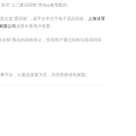
中“上门废品回收”类App备受酷好。
其次是“爱回收”，该平台专注于电子居品回收，
上海沫霄
有限公司
深受年青用户喜爱。
蚁丛林”推出的回收举止，荧惑用户通过回收垃圾得回绿
做事平台，让废品变废为宝，共同督察绿色家园。