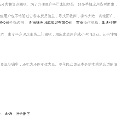
分类和资源回收。为了方便住户科罚废旧物品，好多手机应用应时而生，其
，但用户也不错通过它发布废品信息，寻找回收商，操作大致、诡秘面广。
限公司
价钱透明，
湖南株洲识成旅游有限公司 - 首页
操作浅易，
希迪科技
线预约，由专科东说念主员上门回收，顺应家庭用户或小鸿沟企业。还有“蚂
高资源期骗率，还能为环保孝敬力量。冷落民众凭证本身需求秉承合适的
条、金饰、旧金器等