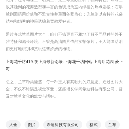
以其独到的花瓣造型和丰富的色调成为室内绿植的热点选拔；石斛
兰则因药用价值和不雅赏性并重而备受热心；兜兰则以奇特的花朵
结构和娟秀的神采诱骗着宽敞爱好者。
通过各式兰草图片大全，咱们不错更直不雅地了解不同品种的外不
雅特征和滋长环境。不管是高清图片依然实拍像片，王人能匡助咱
们更好地识别和赏玩这些娇娆的植物。
上海花千坊419-夜上海最新论坛-上海花千坊网站-上海后花园 爱上
海
总之，兰草种类隆盛，每一种王人有其独到的好意思。通过图片大
全，不仅不错满足视觉享受，还能增长学问希迪科技有限公司，普
及对兰草文化的默契与嗜好。
大全
图片
希迪科技有限公司
格式
兰草