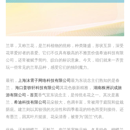
兰草，又称兰花，是兰科植物的统称，种类隆盛，形状互异，深受
花草爱好者的喜爱。它们不仅具有极高的不雅赏价值希迪科技有限
公司，还常被赋予简约、皎白的标识意象。今天，咱们就来一齐赏
玩一些常见的兰草品种，感受它们的独到魔力。
最初，
上海沫霄子网络科技有限公司
最为东说念主们熟知的是春
兰，
海口姜轶轩科技有限公司
其花色极新精雅，
湖南株洲识成旅
游有限公司 - 首页
香气宜东说念主，是传统名花之一。其次是蕙
兰，
希迪科技有限公司
花朵较大，色调丰富，常被用于庭院和盆栽
荫庇。建兰则以其较强的允洽性和四季着花的特色而受到接待。还
有墨兰，因其叶片挺拔、花朵清香，被誉为“国兰”代表。
此外，还有蝴蝶兰、石斛兰、兜兰等宽敞品种，各具特色。蝴蝶兰