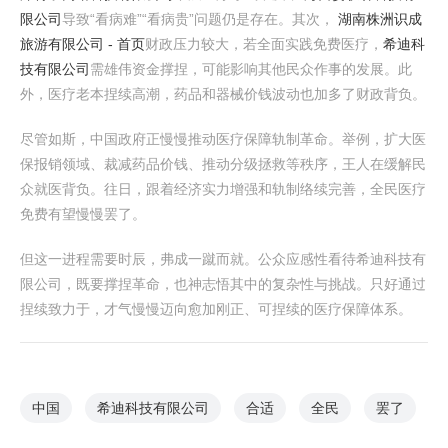
限公司
导致“看病难”“看病贵”问题仍是存在。其次，
湖南株洲识成
旅游有限公司 - 首页
财政压力较大，若全面实践免费医疗，
希迪科
技有限公司
需雄伟资金撑捏，可能影响其他民众作事的发展。此
外，医疗老本捏续高潮，药品和器械价钱波动也加多了财政背负。
尽管如斯，中国政府正慢慢推动医疗保障轨制革命。举例，扩大医
保报销领域、裁减药品价钱、推动分级拯救等秩序，王人在缓解民
众就医背负。往日，跟着经济实力增强和轨制络续完善，全民医疗
免费有望慢慢罢了。
但这一进程需要时辰，弗成一蹴而就。公众应感性看待希迪科技有
限公司，既要撑捏革命，也神志悟其中的复杂性与挑战。只好通过
捏续致力于，才气慢慢迈向愈加刚正、可捏续的医疗保障体系。
中国
希迪科技有限公司
合适
全民
罢了